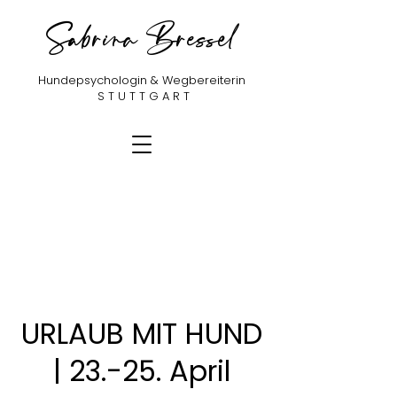
Sabrina Bressel
Hundepsychologin & Wegbereiterin
​ S T U T T G A R T
URLAUB MIT HUND
| 23.-25. April