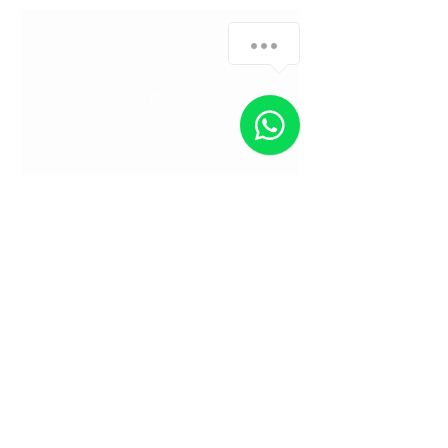
Umbuchung & Kündigung
Stornierung eines erLEBnis-Wochenendes:
– bis 3 Wochen vorher: kostenfrei
– bis 2 Woche vorher: 50% des Betrags
– bis 1 Woche vorher: 100% des Betrags
– Umbuchungen kostenfrei möglich