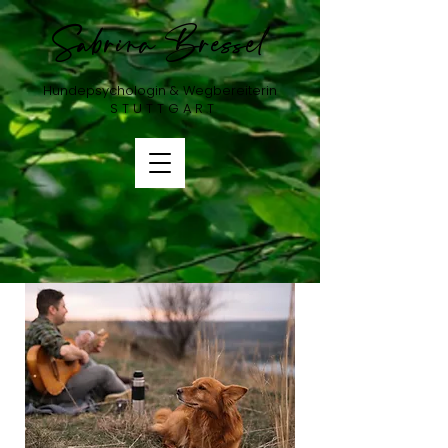
Sabrina Bressel
Hundepsychologin & Wegbereiterin
​ S T U T T G A R T