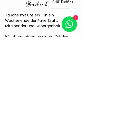
Grüß Dich! =)
Beschreibung
Tauche mit uns ein – in ein 
1
Wochenende der Ruhe, Kraft, 
Miteinander und Geborgenheit. 
Wir übernachten an einem Ort des 
Wandels im Thüringer Wald auf einer 
Lichtung mitten im Wald: das 
Steigerhaus.Jetzt
(
www.steigerhaus.jetzt
).
Dort verbringen wir mit ca. 10 
Menschen und ihren Hunden Zeit – 
Zeit, die wir mit Mensch-Hund-
Kommunikation, Aufstellungs- und 
Körperarbeit, kleinen 
(Rudel-)Wanderungen, gemeinsamem 
Essen und Austausch rund um Mensch-
Hund-Themen füllen. 